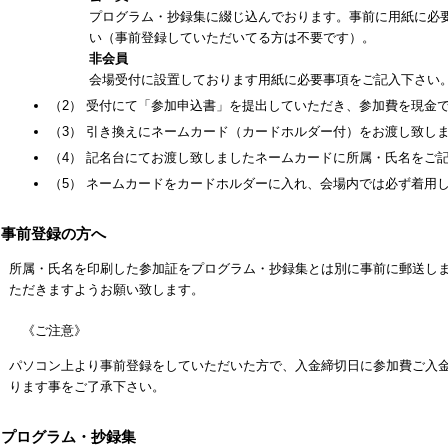
プログラム・抄録集に綴じ込んでおります。事前に用紙に必
い（事前登録していただいてる方は不要です）。
非会員
会場受付に設置しております用紙に必要事項をご記入下さい
（2） 受付にて「参加申込書」を提出していただき、参加費を現金
（3） 引き換えにネームカード（カードホルダー付）をお渡し致し
（4） 記名台にてお渡し致しましたネームカードに所属・氏名をご
（5） ネームカードをカードホルダーに入れ、会場内では必ず着用
2 事前登録の方へ
所属・氏名を印刷した参加証をプログラム・抄録集とは別に事前に郵送し
ただきますようお願い致します。
《ご注意》
パソコン上より事前登録をしていただいた方で、入金締切日に参加費ご入
ります事をご了承下さい。
3 プログラム・抄録集