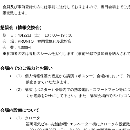
会員及び事前登録の方には事前に送付しておりますので、当日会場までご持参
販売致します。
4 懇親会（情報交換会）
期 日：4月22日（土） 18：00～19：30
会 場：PRONTO 福岡電気ビル北館店
会 費：4,000円
※参加者の方は専用のシールを貼付します（事前登録で参加費を納入され
5 会場内でのご協力とお願い
（1） 個人情報保護の観点から講演（ポスター）会場内において、
禁止させていただきます。
（2） 講演（ポスター）会場内での携帯電話・スマートフォン等に
くか電源をOFFにして下さい。また、講演会場内でのパソコ
6 会場内設備について
（1）
クローク
福岡電気ビル 共創館4階 エレベーター横にクロークを設置致しま