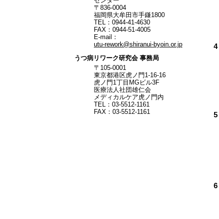
センター
〒836‐0004
福岡県大牟田市手鎌1800
TEL：0944-41-4630
FAX：0944-51-4005
E-mail：
utu-rework@shiranui-byoin.or.jp
うつ病リワーク研究会 事務局
〒105-0001
東京都港区虎ノ門1-16-16
虎ノ門1丁目MGビル3F
医療法人社団雄仁会
メディカルケア虎ノ門内
TEL：03-5512-1161
FAX：03-5512-1161