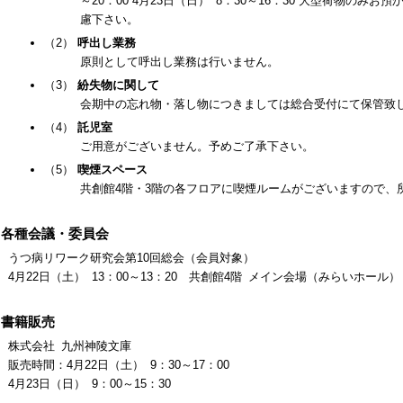
～20：00 4月23日（日） 8：30～16：30 大型荷物の
慮下さい。
（2）
呼出し業務
原則として呼出し業務は行いません。
（3）
紛失物に関して
会期中の忘れ物・落し物につきましては総合受付にて保管致
（4）
託児室
ご用意がございません。予めご了承下さい。
（5）
喫煙スペース
共創館4階・3階の各フロアに喫煙ルームがございますので、
7 各種会議・委員会
うつ病リワーク研究会第10回総会（会員対象）
4月22日（土） 13：00～13：20 共創館4階 メイン会場（みらいホール）
8 書籍販売
株式会社 九州神陵文庫
販売時間：4月22日（土） 9：30～17：00
4月23日（日） 9：00～15：30