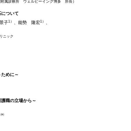
会附属診療所 ウェルビーイング博多 所長）
応について
1）
1）
景子
、能勢 隆宏
、
クリニック
うために～
看護職の立場から～
クス㈱