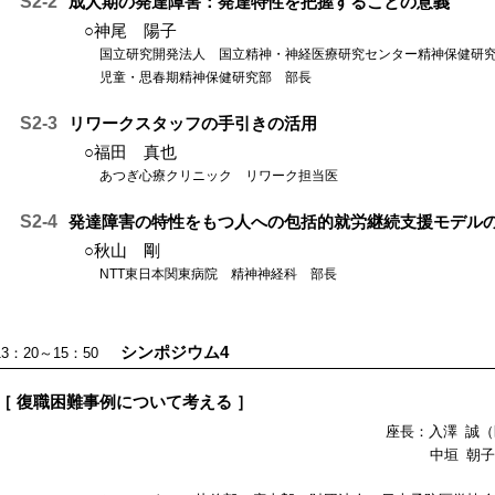
S2-2
成人期の発達障害：発達特性を把握することの意義
○神尾 陽子
国立研究開発法人 国立精神・神経医療研究センター精神保健研
児童・思春期精神保健研究部 部長
S2-3
リワークスタッフの手引きの活用
○福田 真也
あつぎ心療クリニック リワーク担当医
S2-4
発達障害の特性をもつ人への包括的就労継続支援モデル
○秋山 剛
NTT東日本関東病院 精神神経科 部長
シンポジウム4
13：20～15：50
［ 復職困難事例について考える ］
座長：入澤 誠
中垣 朝