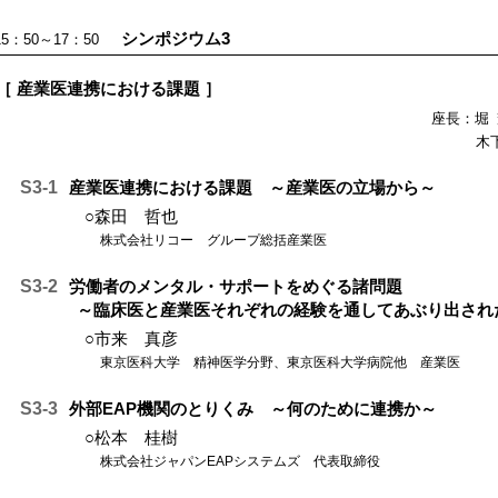
シンポジウム3
15：50～17：50
［ 産業医連携における課題 ］
座長：堀
木
S3-1
産業医連携における課題 ～産業医の立場から～
○森田 哲也
株式会社リコー グループ総括産業医
S3-2
労働者のメンタル・サポートをめぐる諸問題
～臨床医と産業医それぞれの経験を通してあぶり出され
○市来 真彦
東京医科大学 精神医学分野、東京医科大学病院他 産業医
S3-3
外部EAP機関のとりくみ ～何のために連携か～
○松本 桂樹
株式会社ジャパンEAPシステムズ 代表取締役