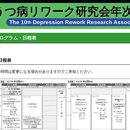
うつ病リワーク研究会年
The 10
Depression Rework Research Associ
th
ログラム・日程表
日程表
※時間は変更になる場合がありますのでご承知ください。