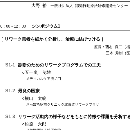
大野 裕
一般社団法人 認知行動療法研修開発センター
シンポジウム1
10：00～12：00
［ リワーク患者を細かく分析し、治療に結びつける ］
座長：西村 良二（
三木 秀樹（
S1-1
診断のためのリワークプログラムでの工夫
○五十嵐 良雄
メディカルケア虎ノ門
S1-2
最良の医療
○横山 太範
さっぽろ駅前クリニック北海道リワークプラザ
S1-3
リワーク活動内の様子などをもとに特徴や課題を分析す
○松原 六郎