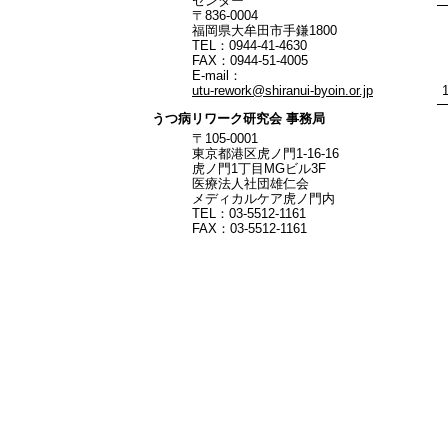
センター
〒836‐0004
福岡県大牟田市手鎌1800
TEL：0944-41-4630
FAX：0944-51-4005
E-mail：
utu-rework@shiranui-byoin.or.jp
うつ病リワーク研究会 事務局
〒105-0001
東京都港区虎ノ門1-16-16
虎ノ門1丁目MGビル3F
医療法人社団雄仁会
メディカルケア虎ノ門内
TEL：03-5512-1161
FAX：03-5512-1161