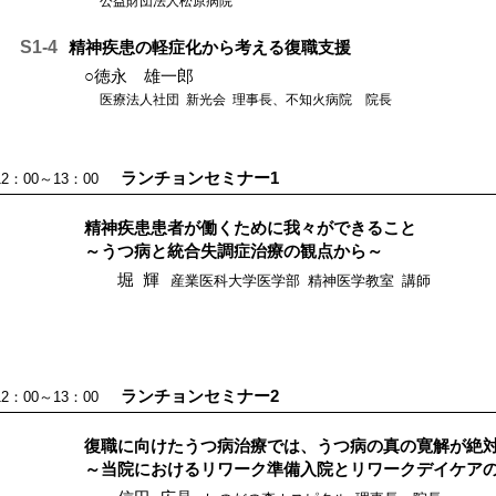
公益財団法人松原病院
S1-4
精神疾患の軽症化から考える復職支援
○徳永 雄一郎
医療法人社団 新光会 理事長、不知火病院 院長
ランチョンセミナー1
12：00～13：00
精神疾患患者が働くために我々ができること
～うつ病と統合失調症治療の観点から～
堀 輝
産業医科大学医学部 精神医学教室 講師
ランチョンセミナー2
12：00～13：00
復職に向けたうつ病治療では、うつ病の真の寛解が絶
～当院におけるリワーク準備入院とリワークデイケア