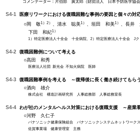
コメンテーター：片伯部 廣太郎（財団法人 日本予防医学協
S4-1
医療リワークにおける復職困難な事例の要因と個々の対
1）2）
1）
1）
○岡 敬
、清水 聡美
、垣田 和美
、長井 
1）
下田 和紀
1）特定医療法人十全会 十全病院、2）特定医療法人十全会 J
S4-2
復職困難例について考える
○髙田 和秀
医療法人社団 新光会 不知火病院 医師
S4-3
復職困難事例を考える ～復帰後に長く働き続けてもら
○酒向 雄介
株式会社 構造計画研究所 人事総務部 人事総務室長
S4-4
わが社のメンタルヘルス対策における復職支援 ～産業
○河野 久仁子
パナソニック健康保険組合 パナソニックシステムネットワー
佐賀事業場 健康管理室 主務