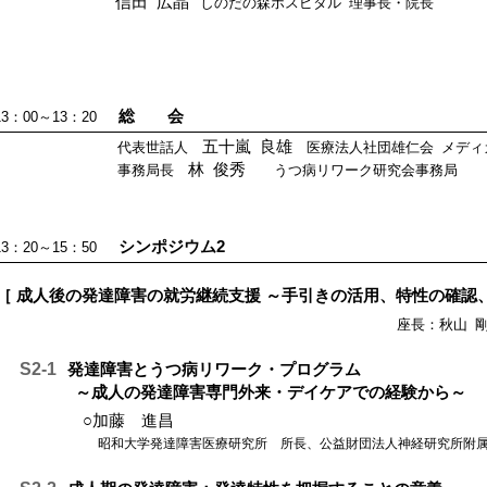
信田 広晶
しのだの森ホスピタル 理事長・院長
総 会
13：00～13：20
五十嵐 良雄
代表世話人
医療法人社団雄仁会 メディ
林 俊秀
事務局長
うつ病リワーク研究会事務局
シンポジウム2
13：20～15：50
［ 成人後の発達障害の就労継続支援 ～手引きの活用、特性の確認
座長：秋山 
S2-1
発達障害とうつ病リワーク・プログラム
～成人の発達障害専門外来・デイケアでの経験から～
○加藤 進昌
昭和大学発達障害医療研究所 所長、公益財団法人神経研究所附