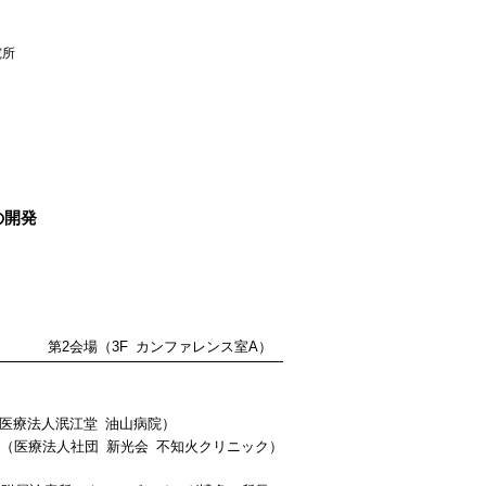
究所
の開発
第2会場（3F カンファレンス室A）
（医療法人泯江堂 油山病院）
子（医療法人社団 新光会 不知火クリニック）